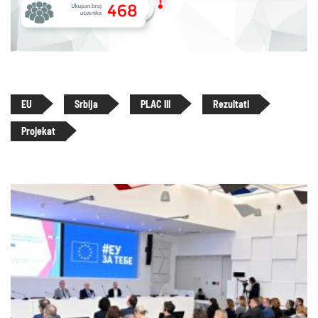
EU
Srbija
PLAC III
Rezultati
Projekat